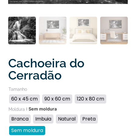
Cachoeira do
Cerradão
Tamanho
60 x 45 cm
90 x 60 cm
120 x 80 cm
: Sem moldura
Moldura
Branca
Imbuia
Natural
Preta
Sem moldura