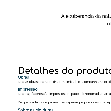
A exuberância da natu
fo
Detalhes do produt
Obras
Nossas obras possuem tiragem limitada e acompanham certific
Impressão:
Nossos pôsteres são impressos em papel da renomada marc
De qualidade incomparável, não apenas proporciona uma repr
Sobre as Molduras