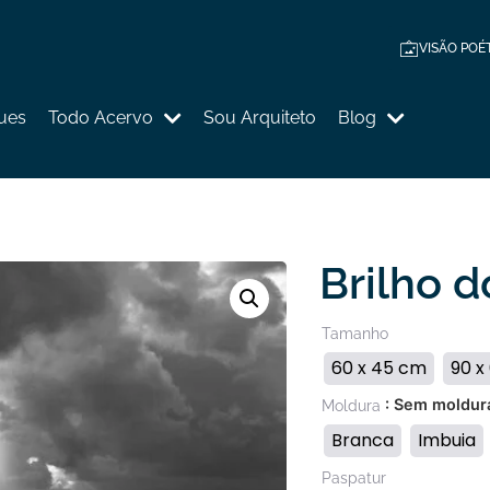
VISÃO POÉ
ues
Todo Acervo
Sou Arquiteto
Blog
Brilho d
Tamanho
60 x 45 cm
90 x
: Sem moldur
Moldura
Branca
Imbuia
Paspatur