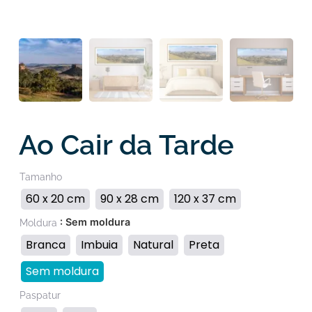
Ao Cair da Tarde
Tamanho
60 x 20 cm
90 x 28 cm
120 x 37 cm
: Sem moldura
Moldura
Branca
Imbuia
Natural
Preta
Sem moldura
Paspatur