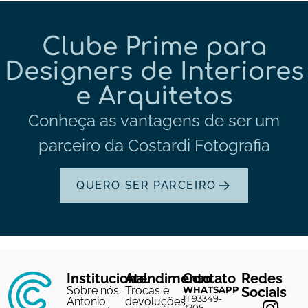
Clube Prime para
Designers de Interiores
e Arquitetos
Conheça as vantagens de ser um
parceiro da Costardi Fotografia
QUERO SER PARCEIRO
Institucional
Atendimento
Contato
Redes
Sobre nós
Trocas e
WHATSAPP
Sociais
11 93349-
Antonio
devoluções
2205