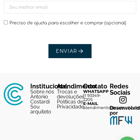
Preciso de ajuda para escolher e comprar (opcional)
ENVIAR
Institucional
Atendimento
Contato
Redes
Sobre nós
Trocas e
WHATSAPP
Sociais
11 93349-
Antonio
devoluções
2205
Costardi
Políticas de
E-MAIL
Sou
Privacidade
atendimento@costardi.co
Desenvolvi
arquiteto
por