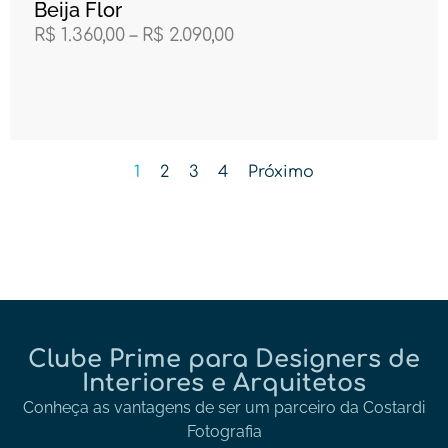
Beija Flor
R$
1.360,00
–
R$
2.090,00
1
2
3
4
Próximo
Clube Prime para Designers de
Interiores e Arquitetos
Conheça as vantagens de ser um parceiro da Costardi
Fotografia