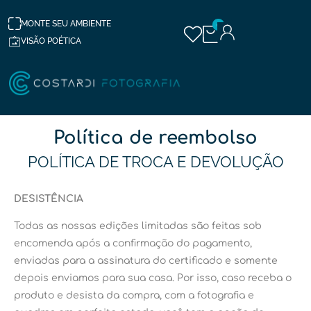
MONTE SEU AMBIENTE
0
VISÃO POÉTICA
Política de reembolso​
POLÍTICA DE TROCA E DEVOLUÇÃO
DESISTÊNCIA
Todas as nossas edições limitadas são feitas sob
encomenda após a confirmação do pagamento,
enviadas para a assinatura do certificado e somente
depois enviamos para sua casa. Por isso, caso receba o
produto e desista da compra, com a fotografia e