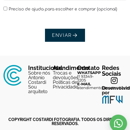
Preciso de ajuda para escolher e comprar (opcional)
ENVIAR
Institucional
Atendimento
Contato
Redes
Sobre nós
Trocas e
WHATSAPP
Sociais
11 93349-
Antonio
devoluções
2205
Costardi
Políticas de
E-MAIL
Sou
Privacidade
atendimento@costardi.co
Desenvolvi
arquiteto
por
COPYRIGHT COSTARDI FOTOGRAFIA. TODOS OS DIREITOS
RESERVADOS.