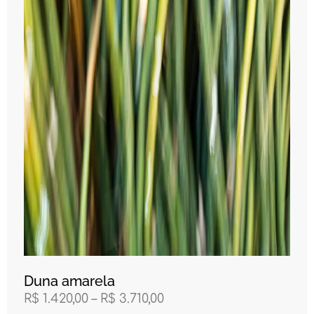
Duna amarela
R$
1.420,00
–
R$
3.710,00