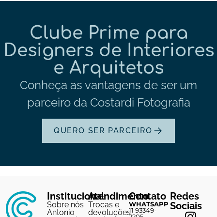
Clube Prime para
Designers de Interiores
e Arquitetos
Conheça as vantagens de ser um
parceiro da Costardi Fotografia
QUERO SER PARCEIRO
Institucional
Atendimento
Contato
Redes
Sobre nós
Trocas e
WHATSAPP
Sociais
11 93349-
Antonio
devoluções
2205