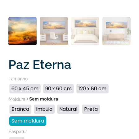
Paz Eterna
Tamanho
60 x 45 cm
90 x 60 cm
120 x 80 cm
: Sem moldura
Moldura
Branca
Imbuia
Natural
Preta
Sem moldura
Paspatur