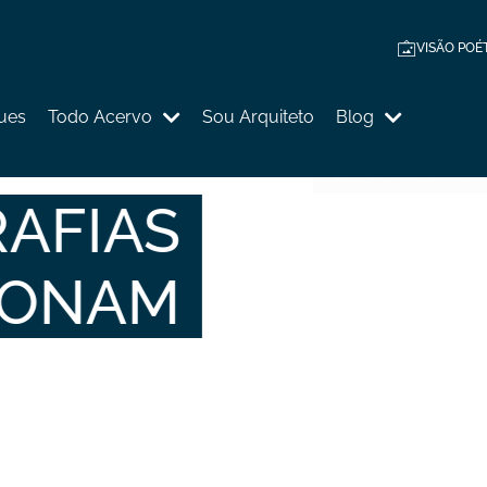
VISÃO POÉ
ues
Todo Acervo
Sou Arquiteto
Blog