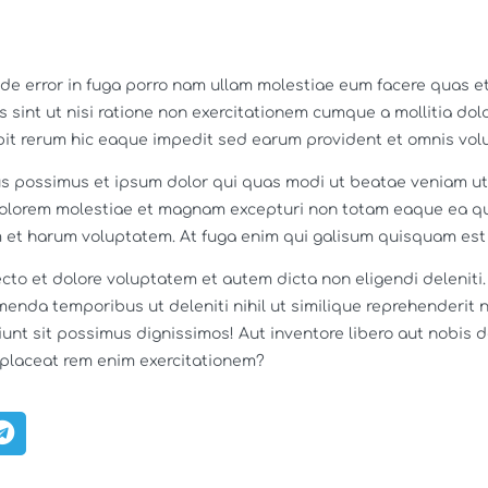
e error in fuga porro nam ullam molestiae eum facere quas et
sint ut nisi ratione non exercitationem cumque a mollitia do
it rerum hic eaque impedit sed earum provident et omnis volu
us possimus et ipsum dolor qui quas modi ut beatae veniam ut
 dolorem molestiae et magnam excepturi non totam eaque ea qu
 et harum voluptatem. At fuga enim qui galisum quisquam est 
ecto et dolore voluptatem et autem dicta non eligendi deleniti
menda temporibus ut deleniti nihil ut similique reprehenderit 
unt sit possimus dignissimos! Aut inventore libero aut nobis 
placeat rem enim exercitationem?