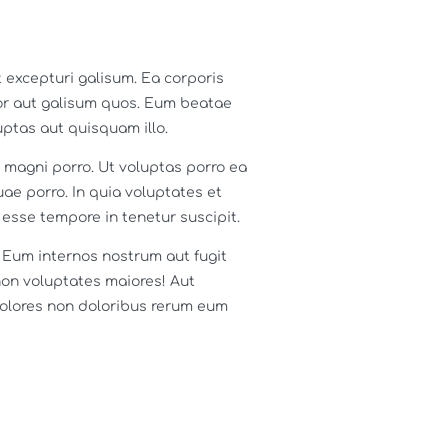
 excepturi galisum. Ea corporis
lor aut galisum quos. Eum beatae
ptas aut quisquam illo.
 magni porro. Ut voluptas porro ea
ae porro. In quia voluptates et
esse tempore in tenetur suscipit.
. Eum internos nostrum aut fugit
non voluptates maiores! Aut
dolores non doloribus rerum eum