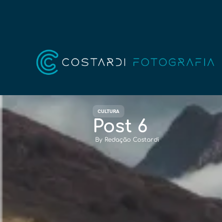
CULTURA
Post 6
By
Redação Costardi