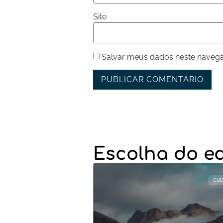
Site
Salvar meus dados neste navega
Escolha do ed
CUL