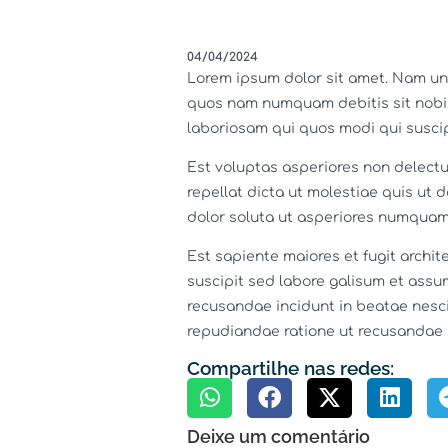
04/04/2024
Lorem ipsum dolor sit amet. Nam und
quos nam numquam debitis sit nobis 
laboriosam qui quos modi qui suscip
Est voluptas asperiores non delect
repellat dicta ut molestiae quis ut
dolor soluta ut asperiores numquam
Est sapiente maiores et fugit archit
suscipit sed labore galisum et assu
recusandae incidunt in beatae nesci
repudiandae ratione ut recusandae 
Compartilhe nas redes:
Deixe um comentário