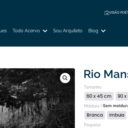
VISÃO POÉ
ues
Todo Acervo
Sou Arquiteto
Blog
Rio Man
Tamanho
60 x 45 cm
90 x
: Sem moldur
Moldura
Branca
Imbuia
Paspatur