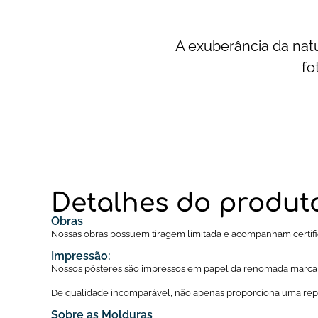
A exuberância da natu
fo
Detalhes do produt
Obras
Nossas obras possuem tiragem limitada e acompanham certific
Impressão:
Nossos pôsteres são impressos em papel da renomada marc
De qualidade incomparável, não apenas proporciona uma repr
Sobre as Molduras