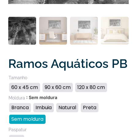
Ramos Aquáticos PB
Tamanho
60 x 45 cm
90 x 60 cm
120 x 80 cm
: Sem moldura
Moldura
Branca
Imbuia
Natural
Preta
Sem moldura
Paspatur