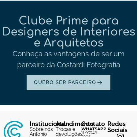
Clube Prime para
Designers de Interiores
e Arquitetos
Conheça as vantagens de ser um
parceiro da Costardi Fotografia
QUERO SER PARCEIRO
Institucional
Atendimento
Contato
Redes
Sobre nós
Trocas e
WHATSAPP
Sociais
11 93349-
Antonio
devoluções
2205