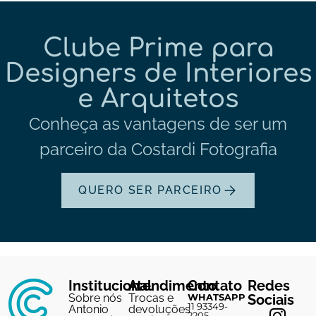
Clube Prime para
Designers de Interiores
e Arquitetos
Conheça as vantagens de ser um
parceiro da Costardi Fotografia
QUERO SER PARCEIRO
Institucional
Atendimento
Contato
Redes
Sobre nós
Trocas e
WHATSAPP
Sociais
11 93349-
Antonio
devoluções
2205