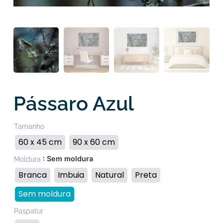
Pássaro Azul
Tamanho
60 x 45 cm
90 x 60 cm
: Sem moldura
Moldura
Branca
Imbuia
Natural
Preta
Sem moldura
Paspatur