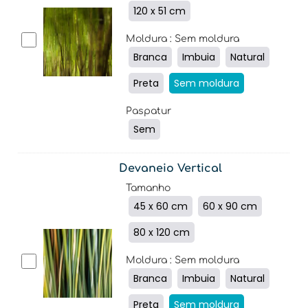
120 x 51 cm
Moldura
: Sem moldura
Branca
Imbuia
Natural
Preta
Sem moldura
Paspatur
Sem
Devaneio Vertical
Tamanho
45 x 60 cm
60 x 90 cm
80 x 120 cm
Moldura
: Sem moldura
Branca
Imbuia
Natural
Preta
Sem moldura