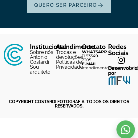
QUERO SER PARCEIRO
Institucional
Atendimento
Contato
Redes
Sobre nós
Trocas e
WHATSAPP
Sociais
11 93349-
Antonio
devoluções
2205
Costardi
Políticas de
E-MAIL
Sou
Privacidade
atendimento@costardi.co
Desenvolvi
arquiteto
por
COPYRIGHT COSTARDI FOTOGRAFIA. TODOS OS DIREITOS
RESERVADOS.