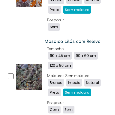
Preta
Sem moldura
Paspatur
Sem
Mosaico Lilás com Relevo
Tamanho
60 x 45 cm
90 x 60 cm
120 x 80 cm
Moldura
: Sem moldura
Branca
Imbuia
Natural
Preta
Sem moldura
Paspatur
Com
Sem