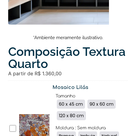
*Ambiente meramente ilustrativo.
Composição Textura
Quarto
A partir de
R$
1.360,00
Mosaico Lilás
Tamanho
60 x 45 cm
90 x 60 cm
120 x 80 cm
Moldura
: Sem moldura
Branca
Imbuia
Natural