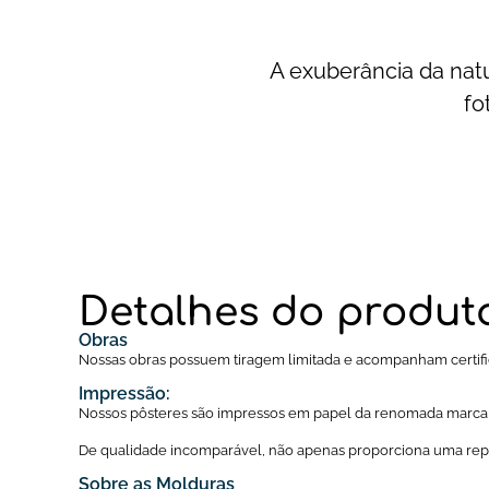
A exuberância da natu
fo
Detalhes do produt
Obras
Nossas obras possuem tiragem limitada e acompanham certific
Impressão:
Nossos pôsteres são impressos em papel da renomada marc
De qualidade incomparável, não apenas proporciona uma repr
Sobre as Molduras