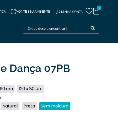
0
TICA
MONTE SEU AMBIENTE
MINHA CONTA
ue Dança 07PB
 60 cm
120 x 80 cm
a
Natural
Preta
Sem moldura