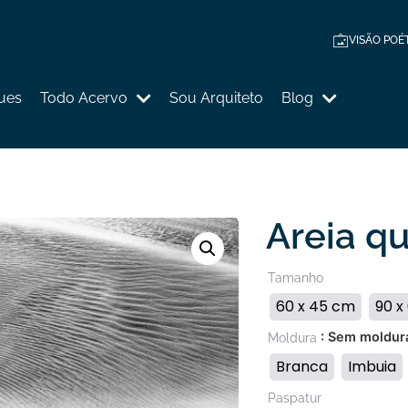
VISÃO POÉ
ues
Todo Acervo
Sou Arquiteto
Blog
Areia q
Tamanho
60 x 45 cm
90 x
: Sem moldur
Moldura
Branca
Imbuia
Paspatur