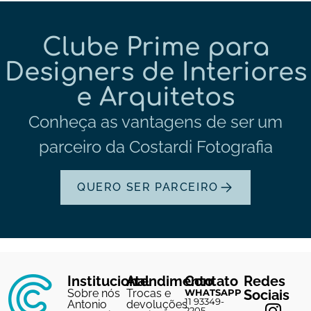
Clube Prime para
Designers de Interiores
e Arquitetos
Conheça as vantagens de ser um
parceiro da Costardi Fotografia
QUERO SER PARCEIRO
Institucional
Atendimento
Contato
Redes
Sobre nós
Trocas e
WHATSAPP
Sociais
11 93349-
Antonio
devoluções
2205