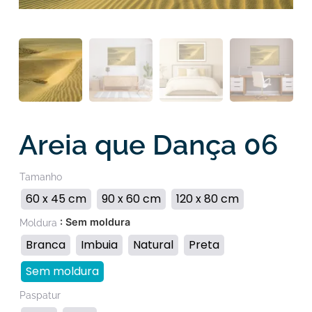
Areia que Dança 06
Tamanho
60 x 45 cm
90 x 60 cm
120 x 80 cm
: Sem moldura
Moldura
Branca
Imbuia
Natural
Preta
Sem moldura
Paspatur